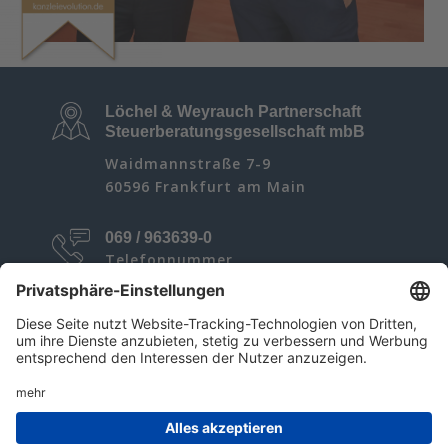
Löchel & Weyrauch Partnerschaft
Steuerberatungsgesellschaft mbB
Waidmannstraße 7-9
60596 Frankfurt am Main
069 / 963639-0
Telefonnummer
welcome@lwp-steuer.de
E-Mail Adresse
Links
Impressum